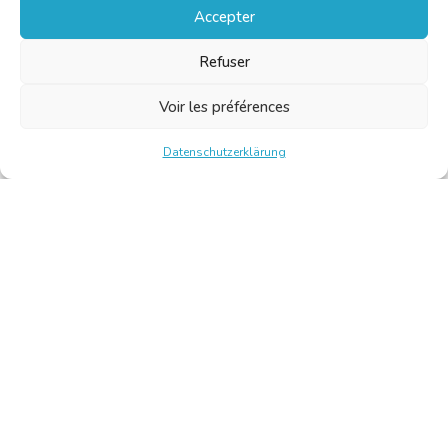
Accepter
Refuser
Voir les préférences
Datenschutzerklärung
Chambre Belge des Traducteurs et Interprètes | Belgische
Kamer van Vertalers en Tolken