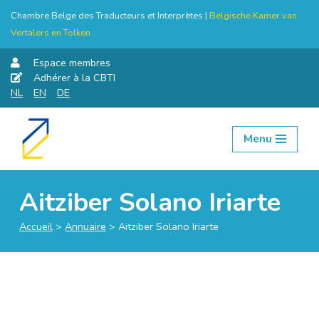
Chambre Belge des Traducteurs et Interprètes |
Belgische Kamer van
Vertalers en Tolken
Espace membres
Adhérer à la CBTI
NL
EN
DE
Menu
Aller
au
contenu
Aitziber Solano Iriarte
Accueil
>
Annuaire
>
Aitziber Solano Iriarte