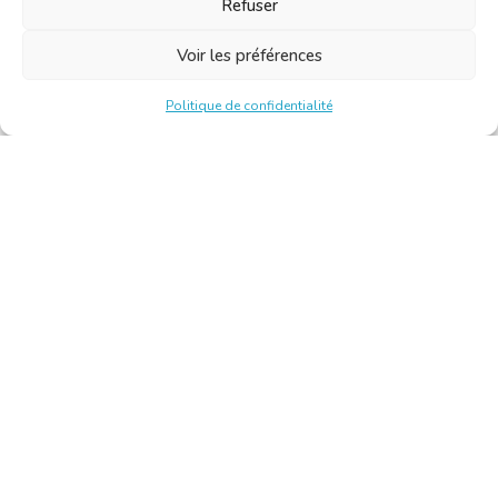
Refuser
Voir les préférences
Politique de confidentialité
Chambre Belge des Traducteurs et Interprètes | Belgische
Kamer van Vertalers en Tolken
10, bld de l’Empereur 1000 Bruxelles – Tél. : +32 2 513 09
15 –
secretariat@translators.be