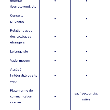
détente
•
•
(borrelavond, etc.)
Conseils
•
•
juridiques
Relations avec
des collègues
•
•
étrangers
Le Linguiste
•
•
Vade-mecum
•
•
Accès à
l’intégralité du site
•
•
web
Plate-forme de
sauf section
Job
communication
•
offers
interne