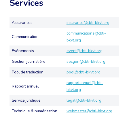
Services
Assurances
insurance@cbti-bkvt.org
communications@cbti-
Communication
bkvt.org
Evénements
event@cbti-bkvt.org
Gestion journalière
secgen@cbti-bkvt.org
Pool de traduction
pool@cbti-bkvt.org
rapportannuel@cbti-
Rapport annuel
bkvt.org
Service juridique
legal@cbti-bkvt.org
Technique & numérisation
webmaster@cbti-bkvt.org