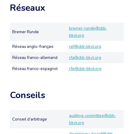
Réseaux
bremer-runde@cbti-
Bremer Runde
bkvt.org
Réseau anglo-français
raf@cbti-bkvt.org
Réseau franco-allemand
rfa@cbti-bkvt.org
Réseau franco-espagnol
rfe@cbti-bkvt.org
Conseils
auditing-committee@cbti-
Conseil d’arbitrage
bkvt.org
disciplinary-board@cbti-