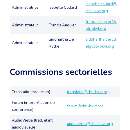
isabelle.collard@
Administratrice
Isabelle Collard
cbti-bkvt.org
francis.auquier@c
Administrateur
Francis Auquier
bti-bkvt.org
Siddhartha De
siddhartha.deryck
Administrateur
Rycke
e@cbti-bkvt.org
Commissions sectorielles
Translatio (traduction)
translatio@cbti-bkvt.org
Forum (interprétation de
forum@cbti-bkvt.org
conférence)
AudioVerba (trad. et int.
audioverba@cbti-bkvt.org
audiovisuelle)