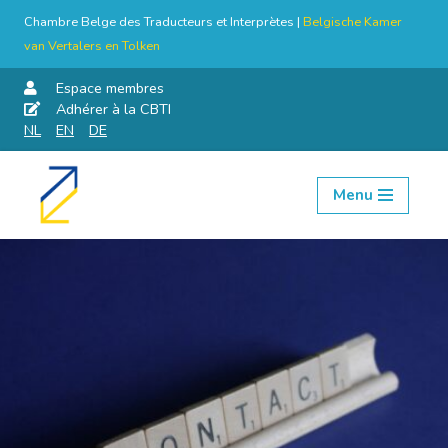
Chambre Belge des Traducteurs et Interprètes |
Belgische Kamer
van Vertalers en Tolken
Espace membres
Adhérer à la CBTI
NL
EN
DE
Menu
Aller
au
contenu