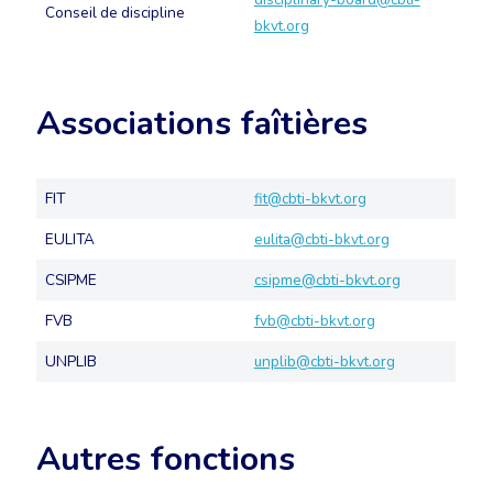
Conseil de discipline
bkvt.org
Associations faîtières
FIT
fit@cbti-bkvt.org
EULITA
eulita@cbti-bkvt.org
CSIPME
csipme@cbti-bkvt.org
FVB
fvb@cbti-bkvt.org
UNPLIB
unplib@cbti-bkvt.org
Autres fonctions