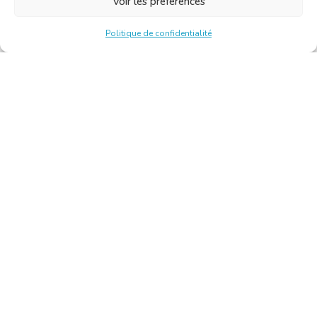
Voir les préférences
Politique de confidentialité
Chambre Belge des Traducteurs et Interprètes | Belgische
Kamer van Vertalers en Tolken
10, bld de l’Empereur 1000 Bruxelles – Tél. : +32 2 513 09
15 –
secretariat@translators.be