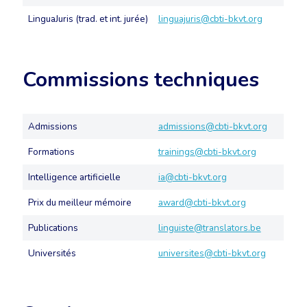
LinguaJuris (trad. et int. jurée)
linguajuris@cbti-bkvt.org
Commissions techniques
Admissions
admissions@cbti-bkvt.org
Formations
trainings@cbti-bkvt.org
Intelligence artificielle
ia@cbti-bkvt.org
Prix du meilleur mémoire
award@cbti-bkvt.org
Publications
linguiste@translators.be
Universités
universites@cbti-bkvt.org