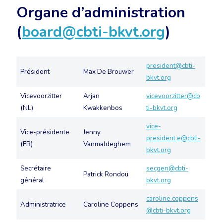
Organe d’administration
(
board@cbti-bkvt.org
)
president@cbti-
Président
Max De Brouwer
bkvt.org
Vicevoorzitter
Arjan
vicevoorzitter@cb
(NL)
Kwakkenbos
ti-bkvt.org
vice-
Vice-présidente
Jenny
president.e@cbti-
(FR)
Vanmaldeghem
bkvt.org
Secrétaire
secgen@cbti-
Patrick Rondou
général
bkvt.org
caroline.coppens
Administratrice
Caroline Coppens
@cbti-bkvt.org