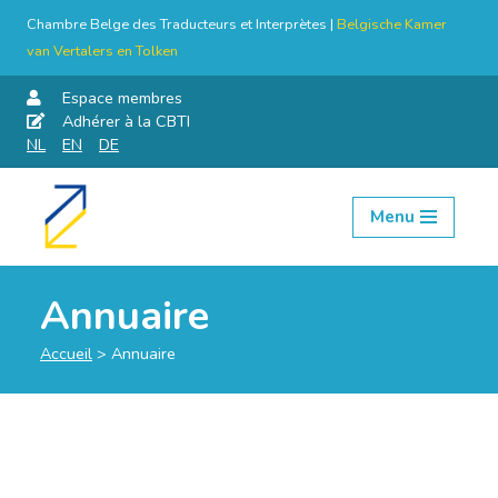
Chambre Belge des Traducteurs et Interprètes |
Belgische Kamer
van Vertalers en Tolken
Espace membres
Adhérer à la CBTI
NL
EN
DE
Menu
Aller
au
contenu
Annuaire
Accueil
>
Annuaire