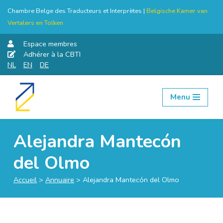
Chambre Belge des Traducteurs et Interprètes |
Belgische Kamer van
Vertalers en Tolken
Espace membres
Adhérer à la CBTI
NL
EN
DE
Menu
Aller
au
contenu
Alejandra Mantecón
del Olmo
Accueil
>
Annuaire
>
Alejandra Mantecón del Olmo