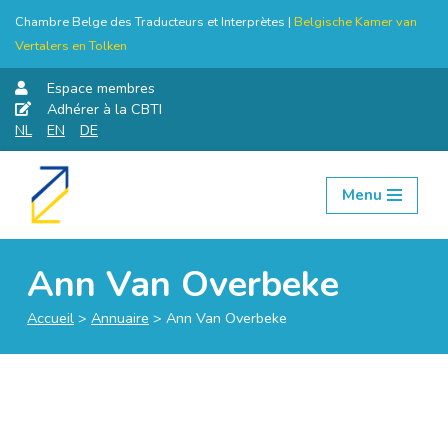
Chambre Belge des Traducteurs et Interprètes |
Belgische Kamer van
Vertalers en Tolken
Espace membres
Adhérer à la CBTI
NL
EN
DE
Menu
Aller
au
contenu
Ann Van Overbeke
Accueil
>
Annuaire
>
Ann Van Overbeke