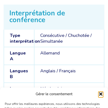
Interprétation de
conférence
Type
Consécutive
/
Chuchotée
/
interprétation
Simultanée
Langue
Allemand
A
Langues
Anglais /
Français
B
Langues
Néerlandais
C
Gérer le consentement
Pour offrir les meilleures expériences, nous utilisons des technologies