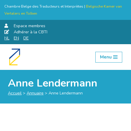
Chambre Belge des Traducteurs et Interprètes |
Belgische Kamer van
Vertalers en Tolken
Espace membres
Adhérer à la CBTI
NL
EN
DE
Menu
Aller
au
contenu
Anne Lendermann
Accueil
>
Annuaire
>
Anne Lendermann