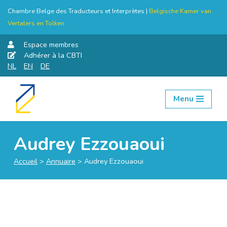
Chambre Belge des Traducteurs et Interprètes |
Belgische Kamer van
Vertalers en Tolken
Espace membres
Adhérer à la CBTI
NL
EN
DE
Menu
Aller
au
contenu
Audrey Ezzouaoui
Accueil
>
Annuaire
>
Audrey Ezzouaoui