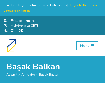
Chambre Belge des Traducteurs et Interprètes |
Belgische Kamer van
Vertalers en Tolken
Espace membres
Adhérer à la CBTI
NL
EN
DE
Menu
Aller
au
contenu
Başak Balkan
Accueil
>
Annuaire
>
Başak Balkan