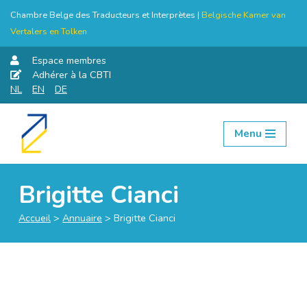
Chambre Belge des Traducteurs et Interprètes |
Belgische Kamer van
Vertalers en Tolken
Espace membres
Adhérer à la CBTI
NL
EN
DE
Menu
Aller
au
contenu
Brigitte Cianci
Accueil
>
Annuaire
>
Brigitte Cianci