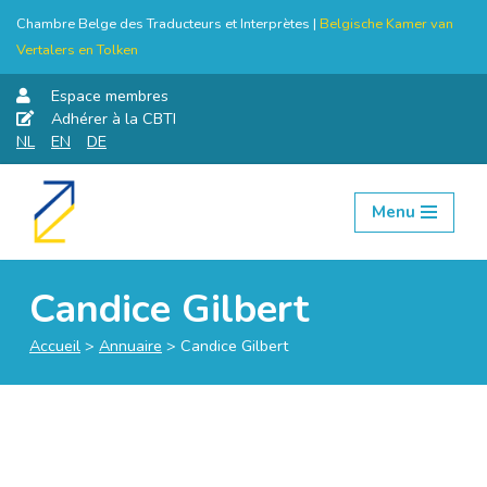
Chambre Belge des Traducteurs et Interprètes |
Belgische Kamer van
Vertalers en Tolken
Espace membres
Adhérer à la CBTI
NL
EN
DE
Menu
Aller
au
contenu
Candice Gilbert
Accueil
>
Annuaire
>
Candice Gilbert