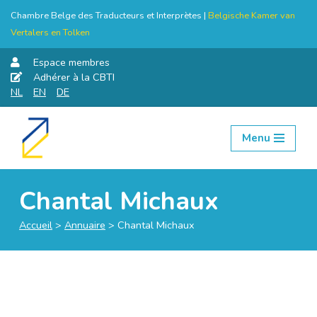
Chambre Belge des Traducteurs et Interprètes |
Belgische Kamer van
Vertalers en Tolken
Espace membres
Adhérer à la CBTI
NL
EN
DE
Menu
Aller
au
contenu
Chantal Michaux
Accueil
>
Annuaire
>
Chantal Michaux