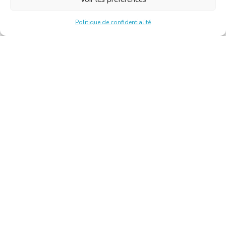
Politique de confidentialité
Chambre Belge des Traducteurs et Interprètes | Belgische
Kamer van Vertalers en Tolken
10, bld de l’Empereur 1000 Bruxelles – Tél. : +32 2 513 09
15 –
secretariat@translators.be