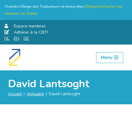
Chambre Belge des Traducteurs et Interprètes |
Belgische Kamer van
Vertalers en Tolken
Espace membres
Adhérer à la CBTI
NL
EN
DE
Menu
Aller
au
contenu
David Lantsoght
Accueil
>
Annuaire
>
David Lantsoght