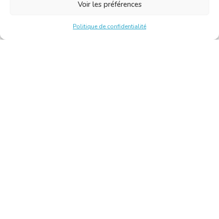
Voir les préférences
Politique de confidentialité
Chambre Belge des Traducteurs et Interprètes | Belgische
Kamer van Vertalers en Tolken
10, bld de l’Empereur 1000 Bruxelles – Tél. : +32 2 513 09
15 –
secretariat@translators.be