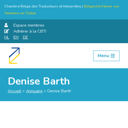
Chambre Belge des Traducteurs et Interprètes |
Belgische Kamer van
Vertalers en Tolken
Espace membres
Adhérer à la CBTI
NL
EN
DE
Menu
Aller
au
contenu
Denise Barth
Accueil
>
Annuaire
>
Denise Barth