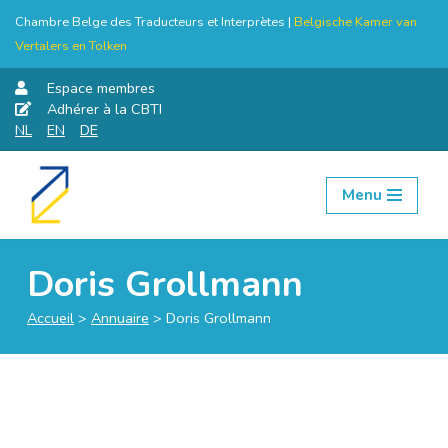
Chambre Belge des Traducteurs et Interprètes |
Belgische Kamer van
Vertalers en Tolken
Espace membres
Adhérer à la CBTI
NL
EN
DE
Menu
Aller
au
contenu
Doris Grollmann
Accueil
>
Annuaire
>
Doris Grollmann