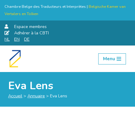
Chambre Belge des Traducteurs et Interprètes |
Belgische Kamer van
Vertalers en Tolken
Espace membres
Adhérer à la CBTI
NL
EN
DE
Menu
Aller
au
contenu
Eva Lens
Accueil
>
Annuaire
>
Eva Lens