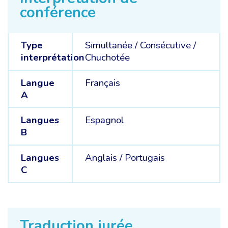
conférence
Type
Simultanée
/
Consécutive
/
interprétation
Chuchotée
Langue
Français
A
Langues
Espagnol
B
Langues
Anglais /
Portugais
C
Traduction jurée