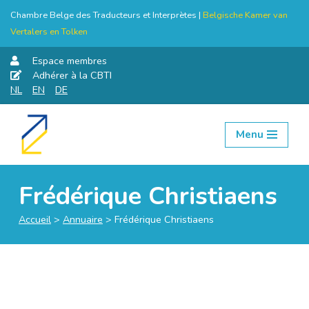
Chambre Belge des Traducteurs et Interprètes |
Belgische Kamer van
Vertalers en Tolken
Espace membres
Adhérer à la CBTI
NL
EN
DE
Menu
Aller
au
contenu
Frédérique Christiaens
Accueil
>
Annuaire
>
Frédérique Christiaens