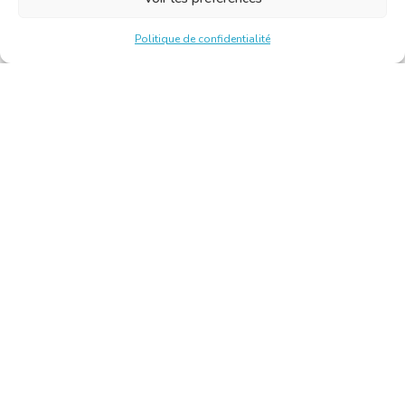
Politique de confidentialité
Chambre Belge des Traducteurs et Interprètes | Belgische
Kamer van Vertalers en Tolken
10, bld de l’Empereur 1000 Bruxelles – Tél. : +32 2 513 09
15 –
secretariat@translators.be