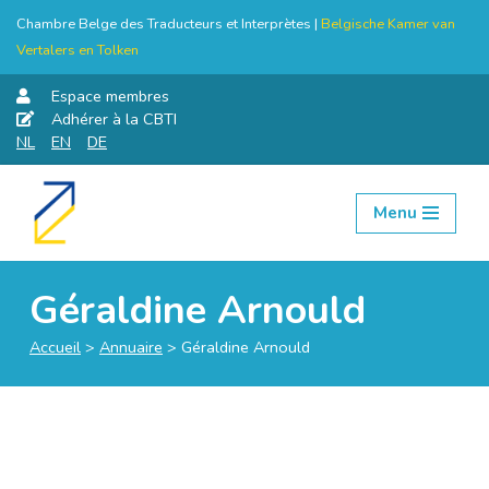
Chambre Belge des Traducteurs et Interprètes |
Belgische Kamer van
Vertalers en Tolken
Espace membres
Adhérer à la CBTI
NL
EN
DE
Menu
Aller
au
contenu
Géraldine Arnould
Accueil
>
Annuaire
>
Géraldine Arnould