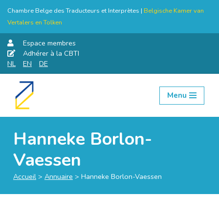
Chambre Belge des Traducteurs et Interprètes |
Belgische Kamer van
Vertalers en Tolken
Espace membres
Adhérer à la CBTI
NL
EN
DE
Menu
Aller
au
contenu
Hanneke Borlon-
Vaessen
Accueil
>
Annuaire
>
Hanneke Borlon-Vaessen