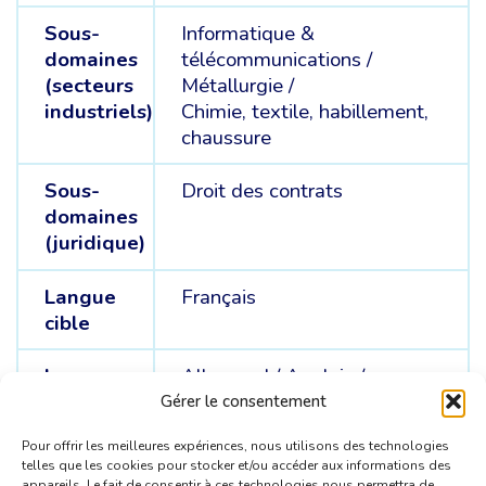
Sous-
Informatique &
domaines
télécommunications /
(secteurs
Métallurgie /
industriels)
Chimie, textile, habillement,
chaussure
Sous-
Droit des contrats
domaines
(juridique)
Langue
Français
cible
Langue
Allemand /
Anglais /
sources
Néerlandais
Gérer le consentement
Pour offrir les meilleures expériences, nous utilisons des technologies
telles que les cookies pour stocker et/ou accéder aux informations des
appareils. Le fait de consentir à ces technologies nous permettra de