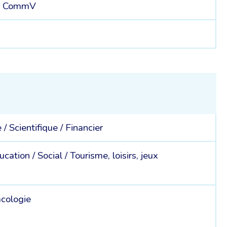
nal CommV
5
e /
Scientifique /
Financier
ucation /
Social /
Tourisme, loisirs, jeux
cologie