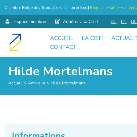
Chambre Belge des Traducteurs et Interprètes |
Belgische Kamer van Verta
Espace membres
Adhérer à la CBTI
NL
EN
DE
ACCUEIL
LA CBTI
ACTUALI
Aller
CONTACT
au
contenu
Hilde Mortelmans
Accueil
>
Annuaire
>
Hilde Mortelmans
Informations