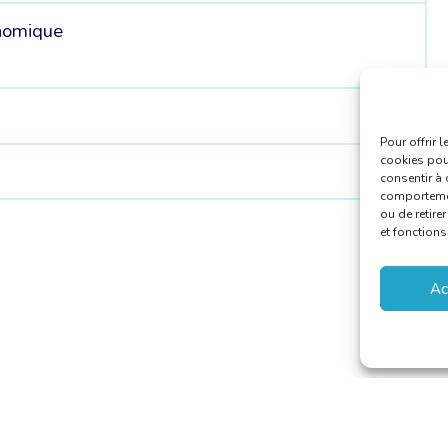
nomique
Pour offrir 
cookies pour
consentir à 
comportement
ou de retire
et fonctions
Ac