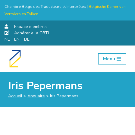
Chambre Belge des Traducteurs et Interprètes |
Belgische Kamer van
Vertalers en Tolken
Espace membres
Adhérer à la CBTI
NL
EN
DE
Menu
Aller
au
contenu
Iris Pepermans
Accueil
>
Annuaire
>
Iris Pepermans