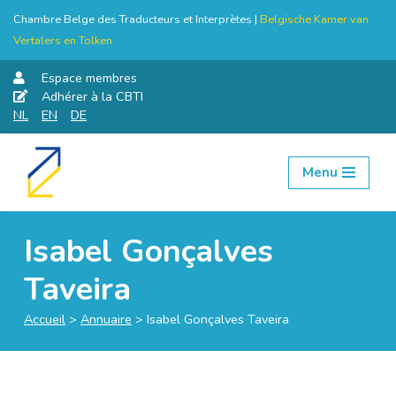
Chambre Belge des Traducteurs et Interprètes |
Belgische Kamer van
Vertalers en Tolken
Espace membres
Adhérer à la CBTI
NL
EN
DE
Menu
Aller
au
contenu
Isabel Gonçalves
Taveira
Accueil
>
Annuaire
>
Isabel Gonçalves Taveira