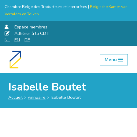
Chambre Belge des Traducteurs et Interprètes |
Belgische Kamer van
Vertalers en Tolken
Espace membres
Adhérer à la CBTI
NL
EN
DE
Menu
Aller
au
contenu
Isabelle Boutet
Accueil
>
Annuaire
>
Isabelle Boutet