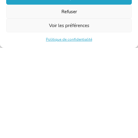
Refuser
Voir les préférences
Politique de confidentialité
Chambre Belge des Traducteurs et Interprètes | Belgische
Kamer van Vertalers en Tolken
10, bld de l’Empereur 1000 Bruxelles – Tél. : +32 2 513 09