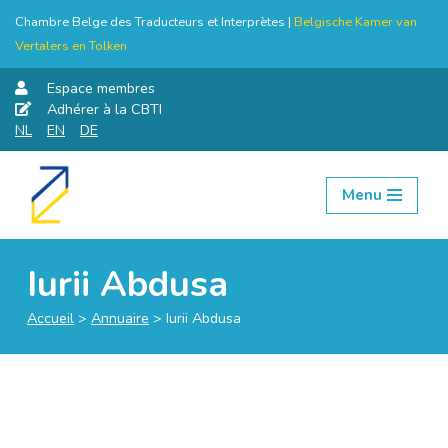
Chambre Belge des Traducteurs et Interprètes |
Belgische Kamer van
Vertalers en Tolken
Espace membres
Adhérer à la CBTI
NL
EN
DE
Menu
Aller
au
contenu
Iurii Abdusa
Accueil
>
Annuaire
>
Iurii Abdusa