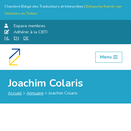
Chambre Belge des Traducteurs et Interprètes |
Belgische Kamer van
Vertalers en Tolken
Espace membres
Adhérer à la CBTI
NL
EN
DE
Menu
Aller
au
contenu
Joachim Colaris
Accueil
>
Annuaire
>
Joachim Colaris