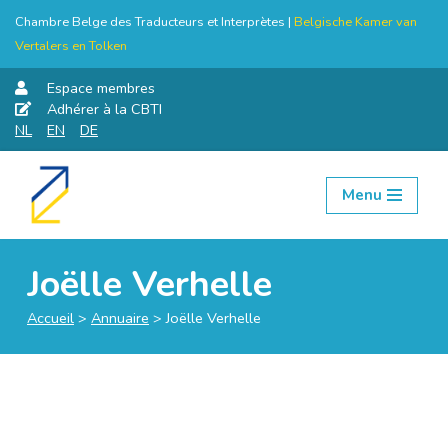
Chambre Belge des Traducteurs et Interprètes |
Belgische Kamer van
Vertalers en Tolken
Espace membres
Adhérer à la CBTI
NL
EN
DE
Menu
Aller
au
contenu
Joëlle Verhelle
Accueil
>
Annuaire
>
Joëlle Verhelle