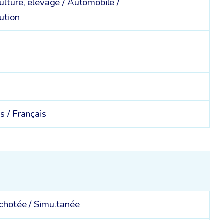
culture, élevage /
Automobile /
ution
s /
Français
chotée
/
Simultanée