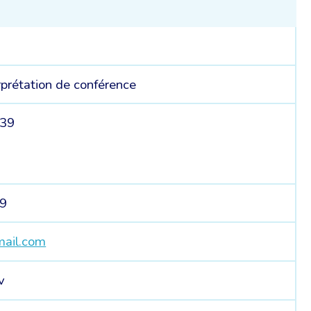
rprétation de conférence
239
89
ail.com
v