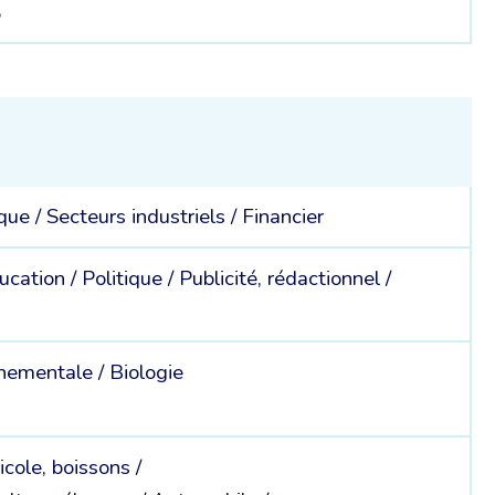
5
ique /
Secteurs industriels /
Financier
ucation /
Politique /
Publicité, rédactionnel /
nnementale /
Biologie
icole, boissons /