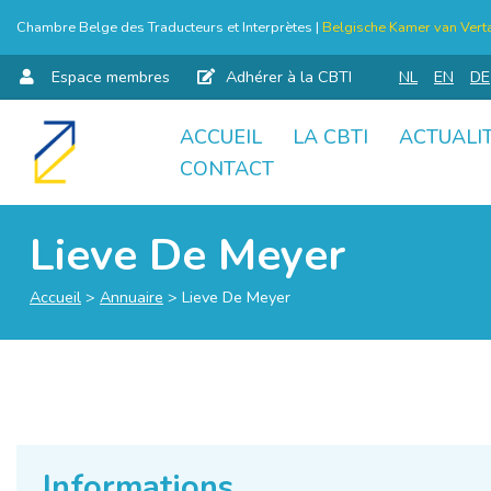
Chambre Belge des Traducteurs et Interprètes |
Belgische Kamer van Verta
Espace membres
Adhérer à la CBTI
NL
EN
DE
ACCUEIL
LA CBTI
ACTUALI
Aller
CONTACT
au
contenu
Lieve De Meyer
Accueil
>
Annuaire
>
Lieve De Meyer
Informations