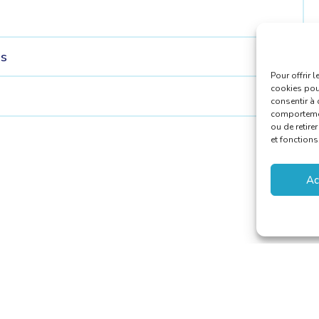
is
Pour offrir 
cookies pour
consentir à 
comportement
ou de retire
et fonctions
Ac