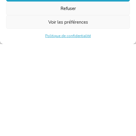
Refuser
Voir les préférences
Politique de confidentialité
Chambre Belge des Traducteurs et Interprètes | Belgische
Kamer van Vertalers en Tolken
10, bld de l’Empereur 1000 Bruxelles – Tél. : +32 2 513 09
15 –
secretariat@translators.be