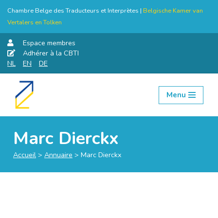
Chambre Belge des Traducteurs et Interprètes |
Belgische Kamer van
Vertalers en Tolken
Espace membres
Adhérer à la CBTI
NL
EN
DE
Menu
Aller
au
contenu
Marc Dierckx
Accueil
>
Annuaire
>
Marc Dierckx