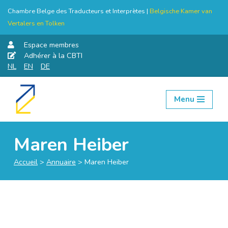
Chambre Belge des Traducteurs et Interprètes |
Belgische Kamer van
Vertalers en Tolken
Espace membres
Adhérer à la CBTI
NL
EN
DE
Menu
Aller
au
contenu
Maren Heiber
Accueil
>
Annuaire
>
Maren Heiber