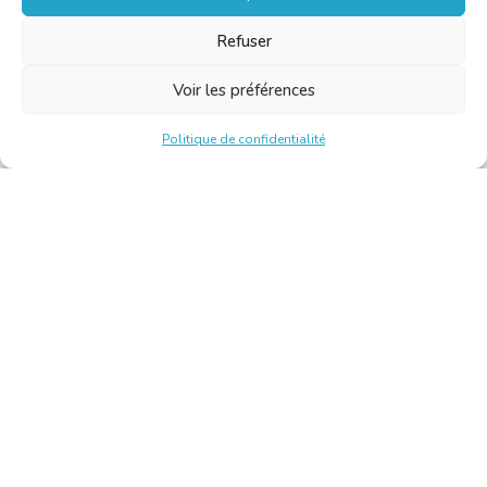
Refuser
Voir les préférences
Politique de confidentialité
Chambre Belge des Traducteurs et Interprètes | Belgische
Kamer van Vertalers en Tolken
10, bld de l’Empereur 1000 Bruxelles – Tél. : +32 2 513 09