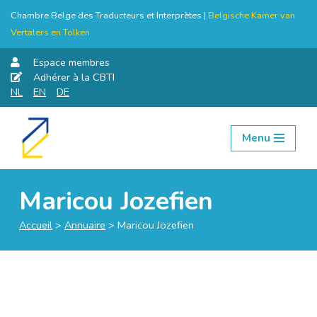
Chambre Belge des Traducteurs et Interprètes |
Belgische Kamer van
Vertalers en Tolken
Espace membres
Adhérer à la CBTI
NL
EN
DE
Menu
Aller
au
contenu
Maricou Jozefien
Accueil
>
Annuaire
>
Maricou Jozefien