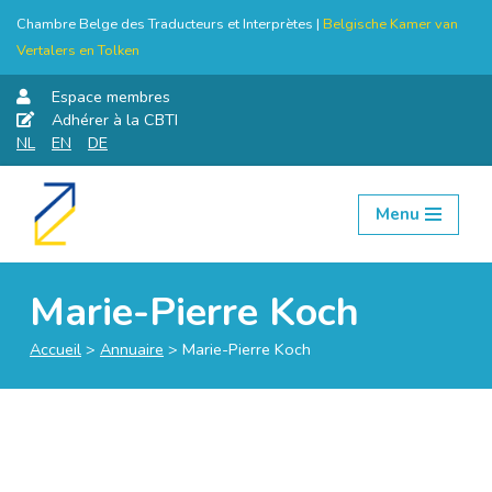
Chambre Belge des Traducteurs et Interprètes |
Belgische Kamer van
Vertalers en Tolken
Espace membres
Adhérer à la CBTI
NL
EN
DE
Menu
Aller
au
contenu
Marie-Pierre Koch
Accueil
>
Annuaire
>
Marie-Pierre Koch