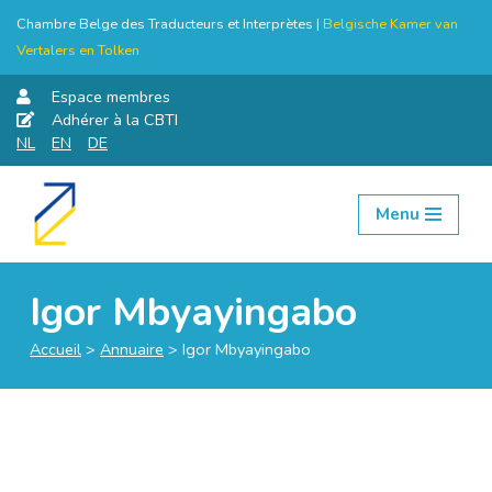
Chambre Belge des Traducteurs et Interprètes |
Belgische Kamer van
Vertalers en Tolken
Espace membres
Adhérer à la CBTI
NL
EN
DE
Menu
Aller
au
contenu
Igor Mbyayingabo
Accueil
>
Annuaire
>
Igor Mbyayingabo