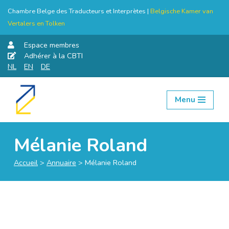
Chambre Belge des Traducteurs et Interprètes |
Belgische Kamer van
Vertalers en Tolken
Espace membres
Adhérer à la CBTI
NL
EN
DE
Menu
Aller
au
contenu
Mélanie Roland
Accueil
>
Annuaire
>
Mélanie Roland