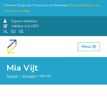
Chambre Belge des Traducteurs et Interprètes |
Belgische Kamer van
Vertalers en Tolken
Espace membres
Adhérer à la CBTI
NL
EN
DE
Menu
Aller
au
contenu
Mia Vijt
Accueil
>
Annuaire
>
Mia Vijt