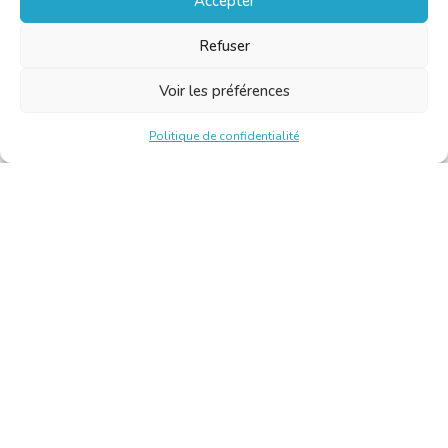
Accepter
Refuser
Voir les préférences
Politique de confidentialité
Chambre Belge des Traducteurs et Interprètes | Belgische
Kamer van Vertalers en Tolken
10, bld de l’Empereur 1000 Bruxelles – Tél. : +32 2 513 09