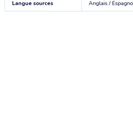
Langue sources
Anglais /
Espagno
Chambre Belge des Traducteurs et Interprètes | Belgische Kamer
10, bld de l’Empereur 1000 Bruxelles – Tél. : +32 2 513 09 15 