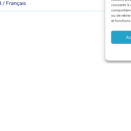
l /
Français
consentir à 
comportement
ou de retire
et fonctions
Ac
 van Vertalers en Tolken
–
secretariat@translators.be