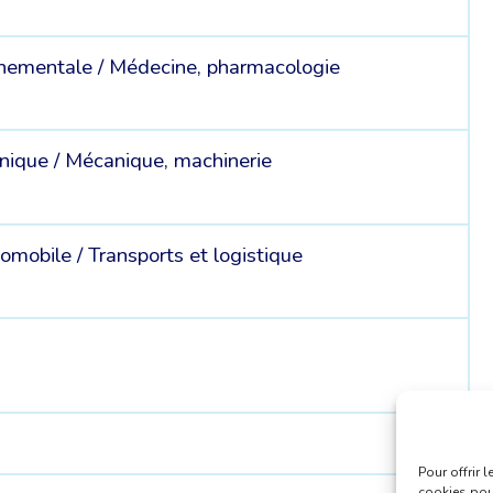
nnementale /
Médecine, pharmacologie
onique /
Mécanique, machinerie
omobile /
Transports et logistique
Pour offrir 
cookies pour