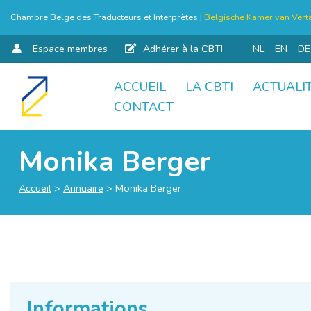
Chambre Belge des Traducteurs et Interprètes |
Belgische Kamer van Verta
Espace membres
Adhérer à la CBTI
NL
EN
DE
ACCUEIL
LA CBTI
ACTUALI
Aller
CONTACT
au
contenu
Monika Berger
Accueil
>
Annuaire
>
Monika Berger
Informations