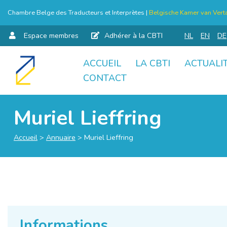
Chambre Belge des Traducteurs et Interprètes |
Belgische Kamer van Verta
Espace membres
Adhérer à la CBTI
NL
EN
DE
ACCUEIL
LA CBTI
ACTUALI
Aller
CONTACT
au
contenu
Muriel Lieffring
Accueil
>
Annuaire
>
Muriel Lieffring
Informations