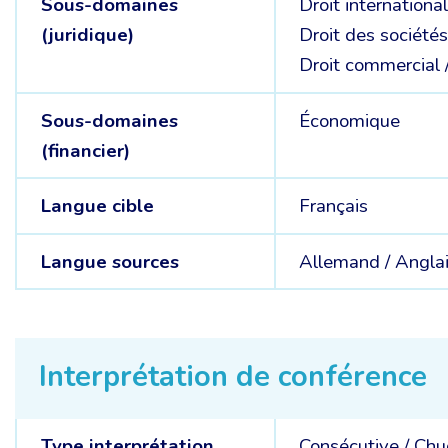
Sous-domaines
Droit international
(juridique)
Droit des sociétés
Droit commercial 
Sous-domaines
Économique
(financier)
Langue cible
Français
Langue sources
Allemand /
Anglai
Interprétation de conférence
Type interprétation
Consécutive
/
Chu