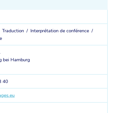
/
Traduction /
Interprétation de conférence /
ée
A
g bei Hamburg
3 40
ges.eu