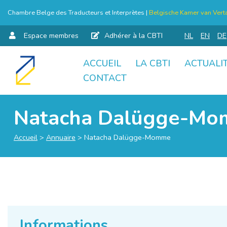
Chambre Belge des Traducteurs et Interprètes |
Belgische Kamer van Verta
Espace membres
Adhérer à la CBTI
NL
EN
DE
ACCUEIL
LA CBTI
ACTUALI
Aller
CONTACT
au
contenu
Natacha Dalügge-M
Accueil
>
Annuaire
>
Natacha Dalügge-Momme
Informations