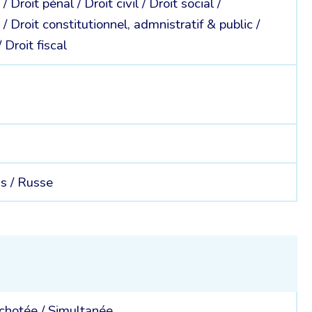
 /
Droit pénal /
Droit civil /
Droit social /
 /
Droit constitutionnel, admnistratif & public /
/
Droit fiscal
s /
Russe
chotée
/
Simultanée