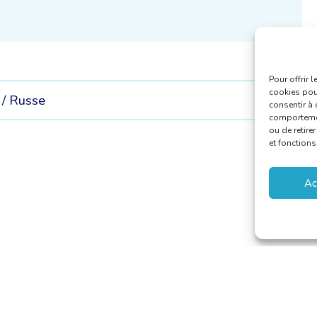
Pour offrir 
cookies pour
 /
Russe
consentir à 
comportement
ou de retire
et fonctions
Ac