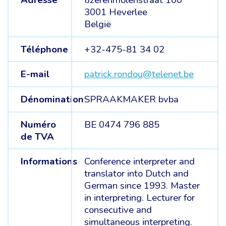
Adresse
IJzerenmolenstraat 100
3001 Heverlee
België
Téléphone
+32-475-81 34 02
E-mail
patrick.rondou@telenet.be
Dénomination
SPRAAKMAKER bvba
Numéro
BE 0474 796 885
de TVA
Informations
Conference interpreter and
translator into Dutch and
German since 1993. Master
in interpreting. Lecturer for
consecutive and
simultaneous interpreting.