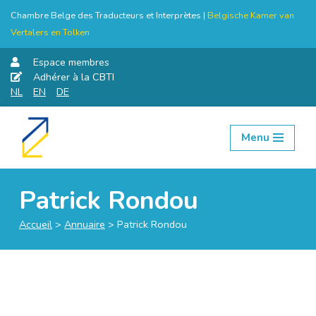
Chambre Belge des Traducteurs et Interprètes |
Belgische Kamer van
Vertalers en Tolken
Espace membres
Adhérer à la CBTI
NL
EN
DE
Menu
Aller
au
contenu
Patrick Rondou
Accueil
>
Annuaire
>
Patrick Rondou