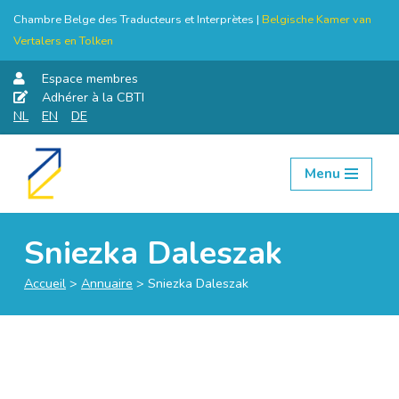
Chambre Belge des Traducteurs et Interprètes |
Belgische Kamer van
Vertalers en Tolken
Espace membres
Adhérer à la CBTI
NL
EN
DE
Menu
Aller
au
contenu
Sniezka Daleszak
Accueil
>
Annuaire
>
Sniezka Daleszak