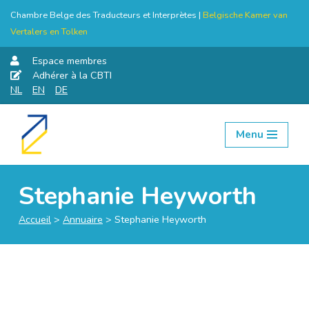
Chambre Belge des Traducteurs et Interprètes |
Belgische Kamer van
Vertalers en Tolken
Espace membres
Adhérer à la CBTI
NL
EN
DE
Menu
Aller
au
contenu
Stephanie Heyworth
Accueil
>
Annuaire
>
Stephanie Heyworth