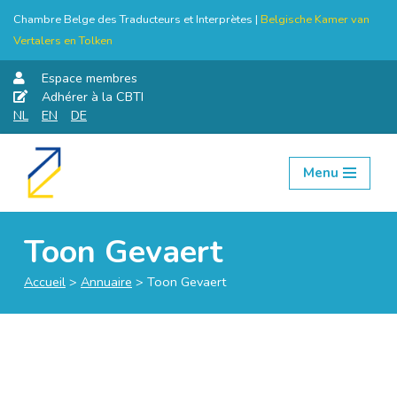
Chambre Belge des Traducteurs et Interprètes |
Belgische Kamer van
Vertalers en Tolken
Espace membres
Adhérer à la CBTI
NL
EN
DE
Menu
Aller
au
contenu
Toon Gevaert
Accueil
>
Annuaire
>
Toon Gevaert