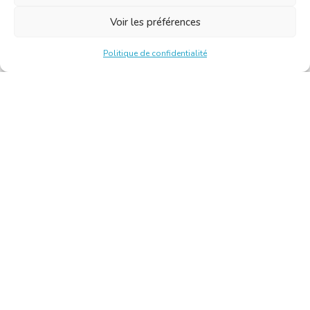
Voir les préférences
Politique de confidentialité
Chambre Belge des Traducteurs et Interprètes | Belgische
Kamer van Vertalers en Tolken
10, bld de l’Empereur 1000 Bruxelles – Tél. : +32 2 513 09
15 –
secretariat@translators.be