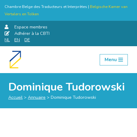
Chambre Belge des Traducteurs et Interprètes |
Belgische Kamer van
Vertalers en Tolken
Espace membres
Adhérer à la CBTI
NL
EN
DE
Menu
Aller
au
contenu
Dominique Tudorowski
Accueil
>
Annuaire
>
Dominique Tudorowski