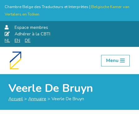
Chambre Belge des Traducteurs et Interprètes |
Belgische Kamer van
Vertalers en Tolken
Espace membres
Adhérer à la CBTI
NL
EN
DE
Menu
Aller
au
contenu
Veerle De Bruyn
Accueil
>
Annuaire
>
Veerle De Bruyn