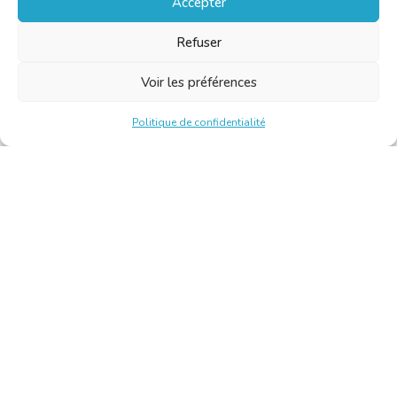
Accepter
Refuser
Voir les préférences
Politique de confidentialité
Chambre Belge des Traducteurs et Interprètes | Belgische
Kamer van Vertalers en Tolken
10, bld de l’Empereur 1000 Bruxelles – Tél. : +32 2 513 09