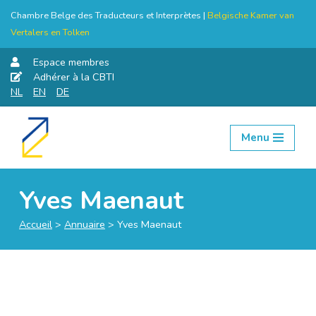
Chambre Belge des Traducteurs et Interprètes |
Belgische Kamer van
Vertalers en Tolken
Espace membres
Adhérer à la CBTI
NL
EN
DE
Menu
Aller
au
contenu
Yves Maenaut
Accueil
>
Annuaire
>
Yves Maenaut