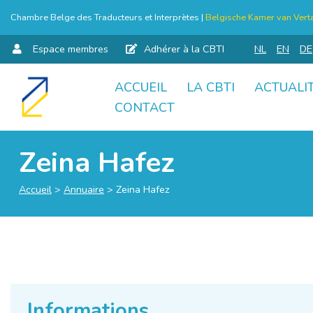
Chambre Belge des Traducteurs et Interprètes |
Belgische Kamer van Verta
Espace membres
Adhérer à la CBTI
NL
EN
DE
ACCUEIL
LA CBTI
ACTUALI
Aller
CONTACT
au
contenu
Zeina Hafez
Accueil
>
Annuaire
>
Zeina Hafez
Informations