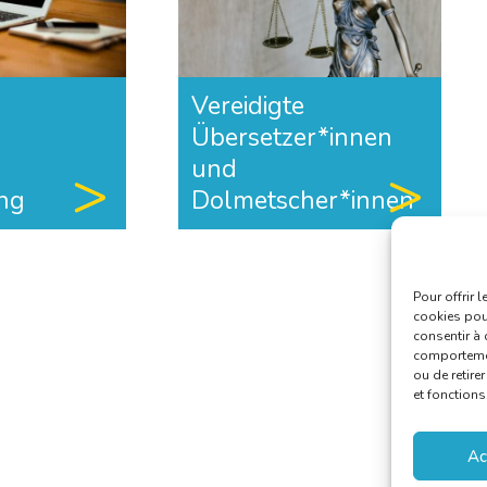
Vereidigte
Übersetzer*innen
und
ng
Dolmetscher*innen
Pour offrir 
cookies pour
consentir à 
comportement
ou de retire
et fonctions
Ac