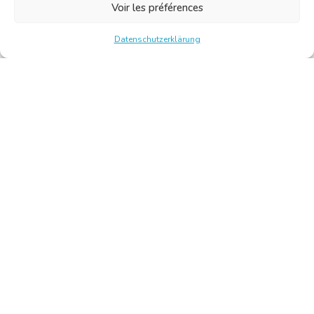
Voir les préférences
Datenschutzerklärung
Chambre Belge des Traducteurs et Interprètes | Belgische
Kamer van Vertalers en Tolken
10, bld de l’Empereur 1000 Bruxelles – Tel.: +32 2 513 09
15 –
secretariat@translators.be