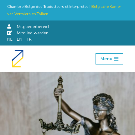
Chambre Belge des Traducteurs et Interprètes |
Belgische Kamer
van Vertalers en Tolken
Mitgliederbereich
Mitglied werden
NL
EN
FR
Menu
Skip
to
content