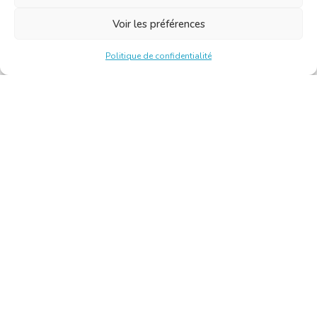
Voir les préférences
Politique de confidentialité
Chambre Belge des Traducteurs et Interprètes | Belgische
Kamer van Vertalers en Tolken
10, bld de l’Empereur 1000 Bruxelles – Tél. : +32 2 513 09
15 –
secretariat@translators.be