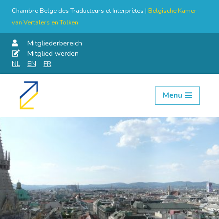
Chambre Belge des Traducteurs et Interprètes |
Belgische Kamer
van Vertalers en Tolken
Mitgliederbereich
Mitglied werden
NL
EN
FR
Menu
Skip
to
content